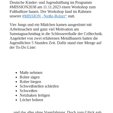
Deutsche Kinder- und Jugendstiftung im Programm
#MISSION2038 am 11.11.2023 einen Workshop zum
Fußballtore bauen. Der Workshop fand im Rahmen
unserer
#MISSION „Neiße-Bolzer“
statt.
Vier Jungs und ein Mädchen kamen ausgerüstet mit
Arbeitssachen und ganz viel Motivation am
Samstagnachmittag in die Schlossereihalle der Celltechnik.
Angeleitet von zwei erfahrenen Metallbauern hatten die
Jugendlichen 5 Stunden Zeit. Dafür stand eine Menge auf
der To-Do Liste:
Maße nehmen
Rohre sägen
Rohre biegen
Schweißstellen schleifen
Schweißen
Netzhaken fertigen
Löcher bohren
…und das alles ohne Vorerfahrung. Doch zum Glück gab