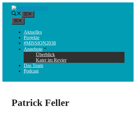
Zum
Inhalt
Menü
springen
Menü
Aktuelles
Projekte
#MISSION2038
Angebote
Überblick
Kater im Revier
Das Team
Podcast
Patrick Feller