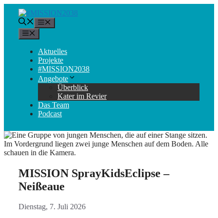
Zum
Inhalt
Menü
springen
Menü
Aktuelles
Projekte
#MISSION2038
Angebote
Überblick
Kater im Revier
Das Team
Podcast
MISSION SprayKidsEclipse –
Neißeaue
Dienstag, 7. Juli 2026