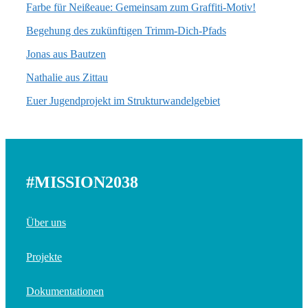
Farbe für Neißeaue: Gemeinsam zum Graffiti-Motiv!
Begehung des zukünftigen Trimm-Dich-Pfads
Jonas aus Bautzen
Nathalie aus Zittau
Euer Jugendprojekt im Strukturwandelgebiet
#MISSION2038
Über uns
Projekte
Dokumentationen