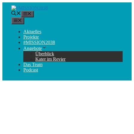
Zum
Inhalt
Menü
springen
Menü
Aktuelles
Projekte
#MISSION2038
Angebote
Überblick
Kater im Revier
Das Team
Podcast