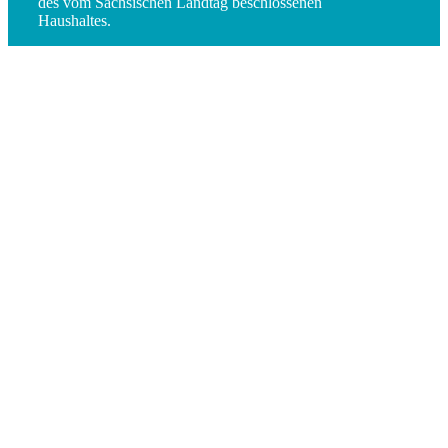
des vom Sächsischen Landtag beschlossenen
Haushaltes.