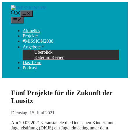
Zum
Inhalt
Menü
springen
Menü
Aktuelles
Projekte
#MISSION2038
Angebote
Überblick
Kater im Revier
Das Team
Podcast
Fünf Projekte für die Zukunft der
Lausitz
Dienstag, 15. Juni 2021
Am 29.05.2021 veranstaltete die Deutschen Kinder- und
Jugendstiftung (DKJS) ein Jugendmeeting unter dem