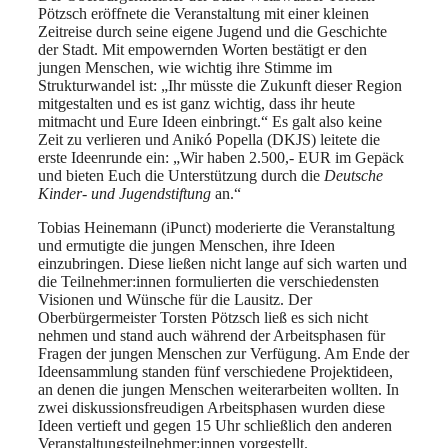
Pötzsch eröffnete die Veranstaltung mit einer kleinen
Zeitreise durch seine eigene Jugend und die Geschichte
der Stadt. Mit empowernden Worten bestätigt er den
jungen Menschen, wie wichtig ihre Stimme im
Strukturwandel ist: „Ihr müsste die Zukunft dieser Region
mitgestalten und es ist ganz wichtig, dass ihr heute
mitmacht und Eure Ideen einbringt.“ Es galt also keine
Zeit zu verlieren und Anikó Popella (DKJS) leitete die
erste Ideenrunde ein: „Wir haben 2.500,- EUR im Gepäck
und bieten Euch die Unterstützung durch die
Deutsche
Kinder- und Jugendstiftung
an.“
Tobias Heinemann (iPunct) moderierte die Veranstaltung
und ermutigte die jungen Menschen, ihre Ideen
einzubringen. Diese ließen nicht lange auf sich warten und
die Teilnehmer:innen formulierten die verschiedensten
Visionen und Wünsche für die Lausitz. Der
Oberbürgermeister Torsten Pötzsch ließ es sich nicht
nehmen und stand auch während der Arbeitsphasen für
Fragen der jungen Menschen zur Verfügung. Am Ende der
Ideensammlung standen fünf verschiedene Projektideen,
an denen die jungen Menschen weiterarbeiten wollten. In
zwei diskussionsfreudigen Arbeitsphasen wurden diese
Ideen vertieft und gegen 15 Uhr schließlich den anderen
Veranstaltungsteilnehmer:innen vorgestellt.