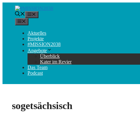
Zum
Inhalt
Menü
springen
Menü
Aktuelles
Projekte
#MISSION2038
Angebote
Überblick
Kater im Revier
Das Team
Podcast
sogetsächsisch