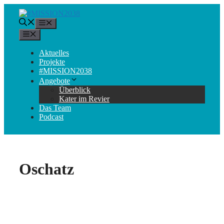
Zum
Inhalt
Menü
springen
Menü
Aktuelles
Projekte
#MISSION2038
Angebote
Überblick
Kater im Revier
Das Team
Podcast
Oschatz