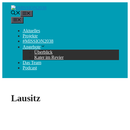
Zum
Inhalt
Menü
springen
Menü
Aktuelles
Projekte
#MISSION2038
Angebote
Überblick
Kater im Revier
Das Team
Podcast
Lausitz