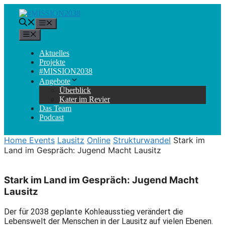
Zum
Inhalt
Menü
springen
Menü
Aktuelles
Projekte
#MISSION2038
Angebote
Überblick
Kater im Revier
Das Team
Podcast
Home
Events
Lausitz
Online
Strukturwandel
Stark im
Land im Gespräch: Jugend Macht Lausitz
Stark im Land im Gespräch: Jugend Macht
Lausitz
Der für 2038 geplante Kohleausstieg verändert die
Lebenswelt der Menschen in der Lausitz auf vielen Ebenen.