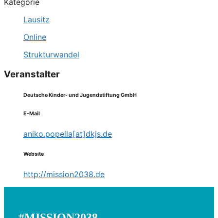
Kategorie
Lausitz
Online
Strukturwandel
Veranstalter
Deutsche Kinder- und Jugendstiftung GmbH
E-Mail
aniko.popella[at]dkjs.de
Website
http://mission2038.de
#MISSION2038