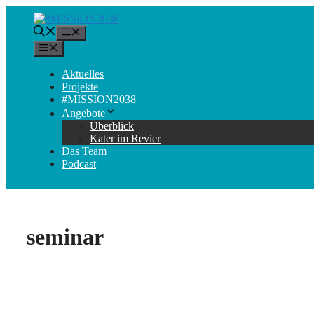
Zum
Inhalt
Menü
springen
Menü
Aktuelles
Projekte
#MISSION2038
Angebote
Überblick
Kater im Revier
Das Team
Podcast
seminar