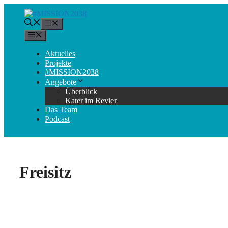
Zum
Inhalt
Menü
springen
Menü
Aktuelles
Projekte
#MISSION2038
Angebote
Überblick
Kater im Revier
Das Team
Podcast
Freisitz