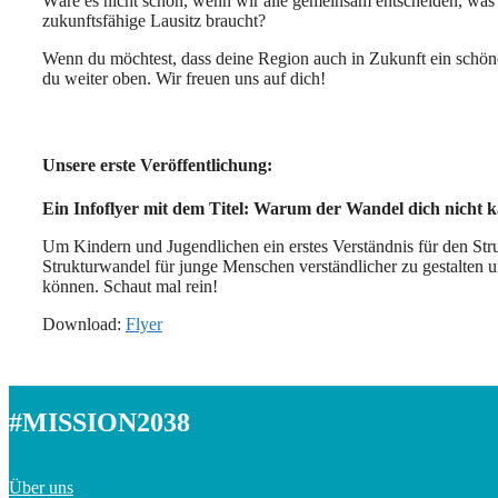
Wäre es nicht schön, wenn wir alle gemeinsam entscheiden, was 
zukunftsfähige Lausitz braucht?
Wenn du möchtest, dass deine Region auch in Zukunft ein schöne
du weiter oben. Wir freuen uns auf dich!
Unsere erste Veröffentlichung:
Ein Infoflyer mit dem Titel: Warum der Wandel dich nicht kal
Um Kindern und Jugendlichen ein erstes Verständnis für den Stru
Strukturwandel für junge Menschen verständlicher zu gestalten 
können. Schaut mal rein!
Download:
Flyer
#MISSION2038
Über uns