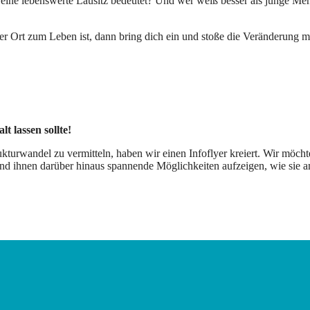
eine lebenswerte Lausitz bedeutet? Und wer weiß besser als junge Men
r Ort zum Leben ist, dann bring dich ein und stoße die Veränderung mi
t lassen sollte!
kturwandel zu vermitteln, haben wir einen Infoflyer kreiert. Wir möcht
und ihnen darüber hinaus spannende Möglichkeiten aufzeigen, wie sie 