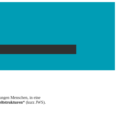
jungen Menschen, in eine
ltstrukturen“
(kurz JWS).