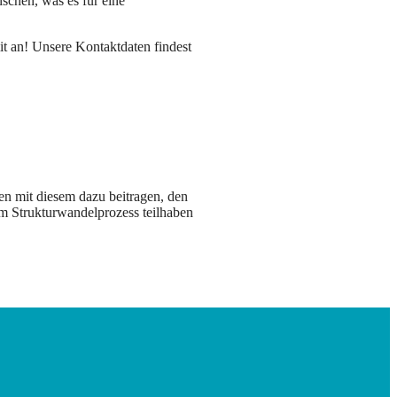
schen, was es für eine
t an! Unsere Kontaktdaten findest
en mit diesem dazu beitragen, den
am Strukturwandelprozess teilhaben